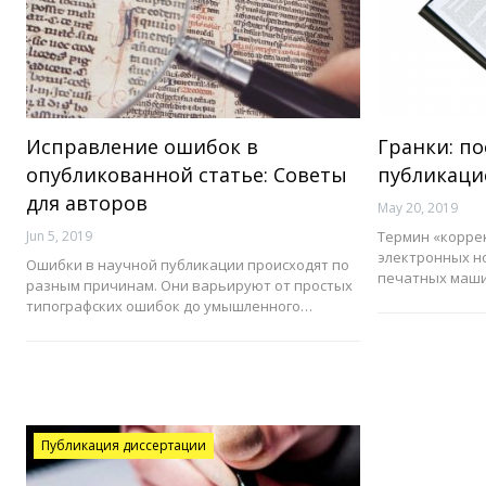
Исправление ошибок в
Гранки: п
опубликованной статье: Советы
публикаци
для авторов
May 20, 2019
Jun 5, 2019
Термин «коррек
электронных н
Ошибки в научной публикации происходят по
печатных маши
разным причинам. Они варьируют от простых
типографских ошибок до умышленного…
Публикация диссертации