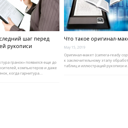
оследний шаг перед
Что такое оригинал-мак
ей рукописи
May 15, 2019
Оригинал-макет (сamera-ready cop
к заключительному этапу обработ
тура гранок» появился еще до
таблиц и иллюстраций рукописи и
осителей, компьютеров и даже
нок, когда гарнитура…