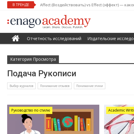
В ТРЕНДЕ
Affect (Воздействовать) vs Effect (эффект) — ка
Отчетность исследований
Издательские исследо
Категория Просмотра
Подача Рукописи
Выбор журналов
Понимание отзывов
Понимание этики
Руководство по стилю
Academic Writin