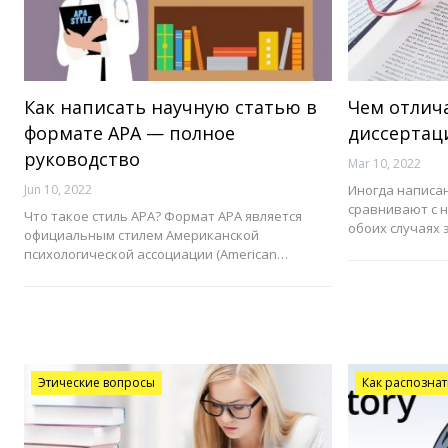
Как написать научную статью в
Чем отлич
формате APA — полное
диссертац
руководство
Mar 10, 2022
Jun 10, 2022
Иногда написа
сравнивают с н
Что такое стиль АPА? Формат АРА является
обоих случаях 
официальным стилем Американской
психологической ассоциации (American…
Этические вопросы
Как распозна