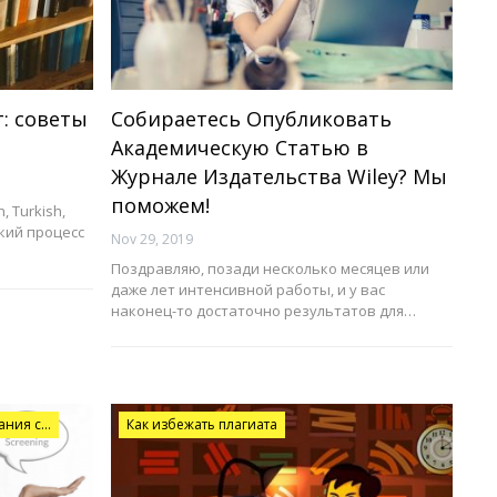
: советы
Собираетесь Опубликовать
Академическую Статью в
Журнале Издательства Wiley? Мы
поможем!
h, Turkish,
ский процесс
Nov 29, 2019
Поздравляю, позади несколько месяцев или
даже лет интенсивной работы, и у вас
наконец-то достаточно результатов для…
Инструменты для написания и издания статей
Как избежать плагиата