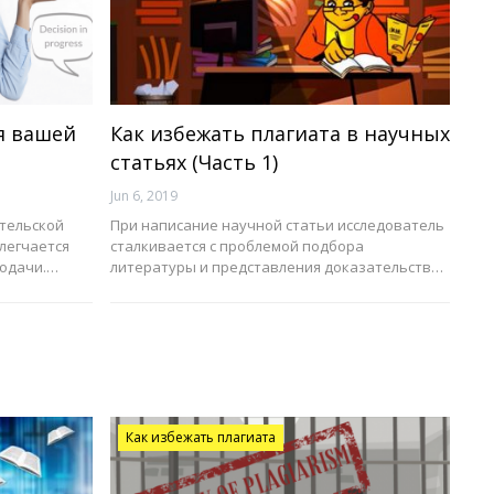
я вашей
Как избежать плагиата в научных
статьях (Часть 1)
Jun 6, 2019
тельской
При написание научной статьи исследователь
легчается
сталкивается с проблемой подбора
подачи.…
литературы и представления доказательств…
Как избежать плагиата