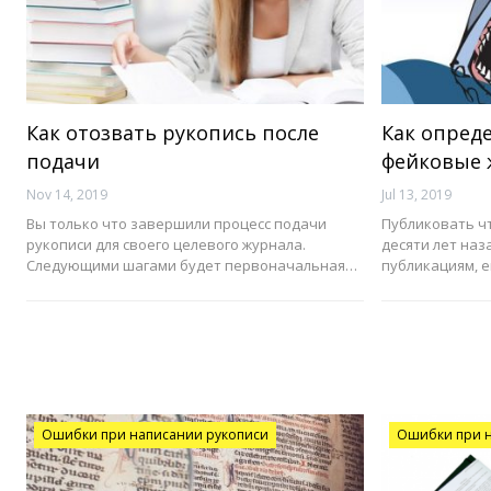
Как отозвать рукопись после
Как опред
подачи
фейковые 
Nov 14, 2019
Jul 13, 2019
Вы только что завершили процесс подачи
Публиковать чт
рукописи для своего целевого журнала.
десяти лет наз
Следующими шагами будет первоначальная…
публикациям, 
Ошибки при написании рукописи
Ошибки при н