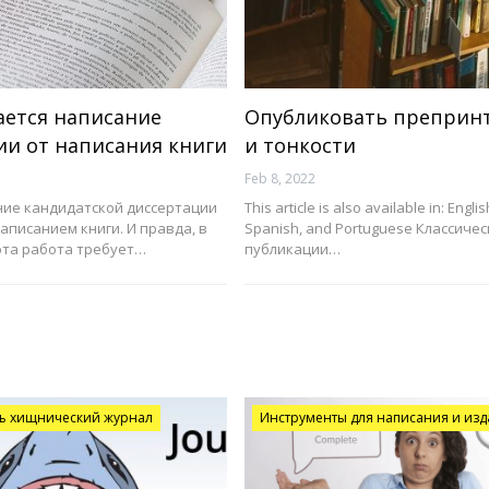
ается написание
Опубликовать препринт
ии от написания книги
и тонкости
Feb 8, 2022
ние кандидатской диссертации
This article is also available in: Englis
аписанием книги. И правда, в
Spanish, and Portuguese Классиче
эта работа требует…
публикации…
ть хищнический журнал