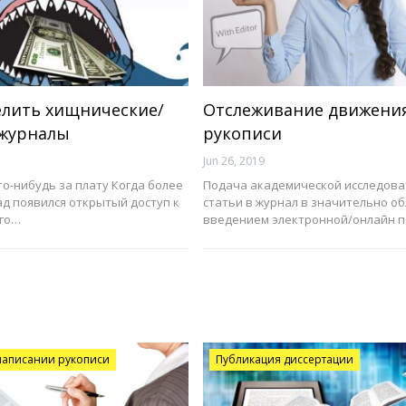
елить хищнические/
Отслеживание движени
журналы
рукописи
Jun 26, 2019
о-нибудь за плату Когда более
Подача академической исследова
ад появился открытый доступ к
статьи в журнал в значительно об
его…
введением электронной/онлайн 
аписании рукописи
Публикация диссертации