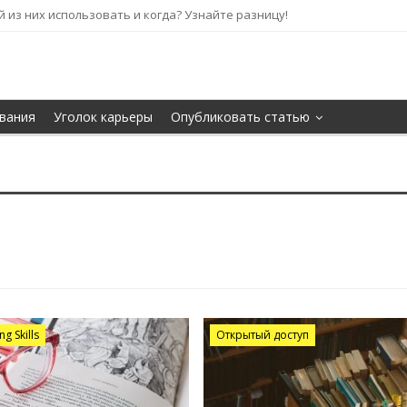
кой из них использовать и когда? Узнайте разницу!
вания
Уголок карьеры
Опубликовать статью
g Skills
Открытый доступ