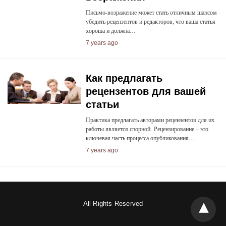
Письмо-возражение может стать отличным шансом
убедить рецензентов и редакторов, что ваша статья
хороша и должна…
7 years ago
Как предлагать
рецензентов для вашей
статьи
Практика предлагать авторами рецензентов для их
работы является спорной. Рецензирование – это
ключевая часть процесса опубликования…
7 years ago
All Rights Reserved