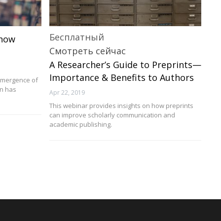
Бесплатный
Know
Смотреть сейчас
A Researcher’s Guide to Preprints—
Importance & Benefits to Authors
 emergence of
on has
Apr 22, 2019
This webinar provides insights on how preprints
can improve scholarly communication and
academic publishing.