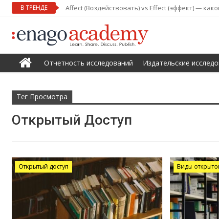
В ТРЕНДЕ
Affect (Воздействовать) vs Effect (эффект) — ка
Отчетность исследований
Издательские исследо
Тег Просмотра
Открытый Доступ
Открытый доступ
Виды открыто