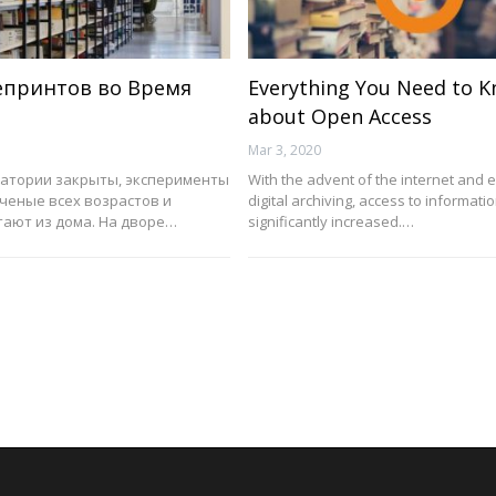
епринтов во Время
Everything You Need to 
about Open Access
Mar 3, 2020
атории закрыты, эксперименты
With the advent of the internet and
ченые всех возрастов и
digital archiving, access to informati
тают из дома. На дворе…
significantly increased.…