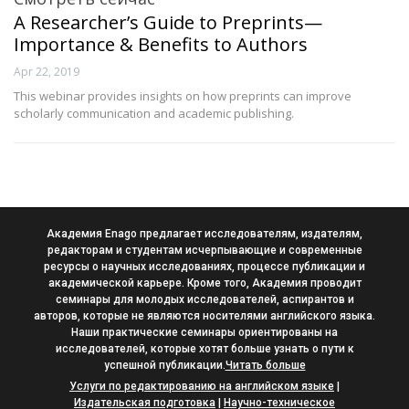
A Researcher’s Guide to Preprints—
Importance & Benefits to Authors
Apr 22, 2019
This webinar provides insights on how preprints can improve
scholarly communication and academic publishing.
Академия Enago предлагает исследователям, издателям,
редакторам и студентам исчерпывающие и современные
ресурсы о научных исследованиях, процессе публикации и
академической карьере. Кроме того, Академия проводит
семинары для молодых исследователей, аспирантов и
авторов, которые не являются носителями английского языка.
Наши практические семинары ориентированы на
исследователей, которые хотят больше узнать о пути к
успешной публикации.
Читать больше
Услуги по редактированию на английском языке
|
Издательская подготовка
|
Научно-техническое