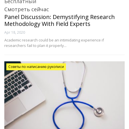
Бесплатный
Смотреть сейчас
Panel Discussion: Demystifying Research
Methodology With Field Experts
Apr 18, 2020
Academic research could be an intimidating experience if
researchers fail to plan it properly...
Советы по написанию рукописи