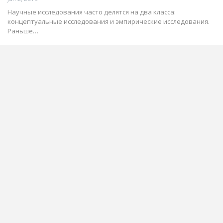
Научные исследования часто делятся на два класса:
концептуальные исследования и эмпирические исследования.
Раньше…
Советы по написанию рукописи
Мы и они: использование первого и
третьего лица в научных статьях
May 27, 2019