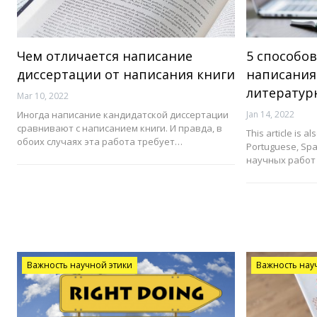
Чем отличается написание
5 способо
диссертации от написания книги
написания
литератур
Mar 10, 2022
Иногда написание кандидатской диссертации
Jan 14, 2022
сравнивают с написанием книги. И правда, в
This article is al
обоих случаях эта работа требует…
Portuguese, Sp
научных работ
Важность научной этики
Важность нау