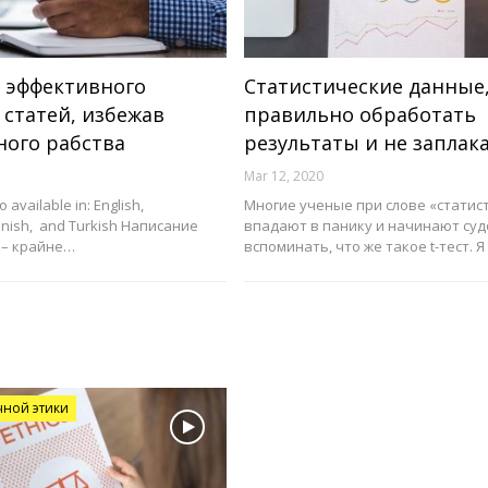
в эффективного
Статистические данные,
 статей, избежав
правильно обработать
ного рабства
результаты и не заплак
Mar 12, 2020
so available in: English,
Многие ученые при слове «статис
anish, and Turkish Написание
впадают в панику и начинают су
 – крайне…
вспоминать, что же такое t-тест. 
чной этики