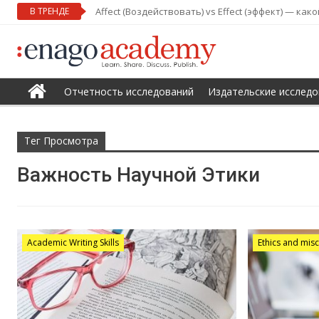
В ТРЕНДЕ
Affect (Воздействовать) vs Effect (эффект) — ка
Отчетность исследований
Издательские исследо
Тег Просмотра
Важность Научной Этики
Academic Writing Skills
Ethics and mis