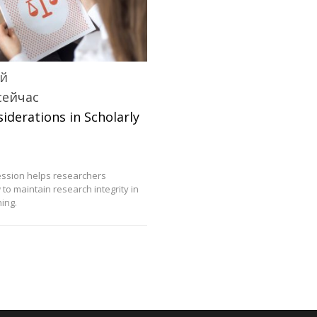
й
сейчас
siderations in Scholarly
session helps researchers
o maintain research integrity in
hing.