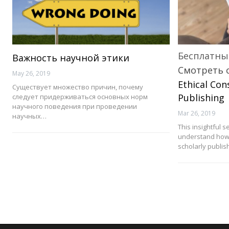
Бесплатны
Важность научной этики
Смотреть 
May 26, 2019
Ethical Con
Существует множество причин, почему
Publishing
следует придерживаться основных норм
научного поведения при проведении
Mar 26, 2019
научных…
This insightful 
understand how t
scholarly publis