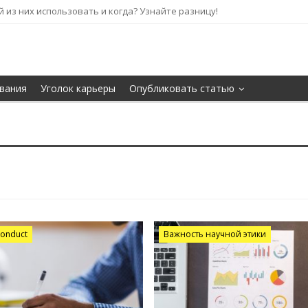
кой из них использовать и когда? Узнайте разницу!
вания
Уголок карьеры
Опубликовать статью
conduct
Важность научной этики