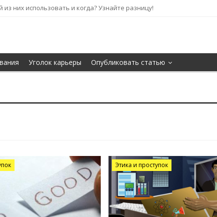
кой из них использовать и когда? Узнайте разницу!
вания
Уголок карьеры
Опубликовать статью
упок
Этика и проступок