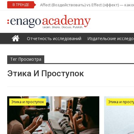
В ТРЕНДЕ
Affect (Воздействовать) vs Effect (эффект) — ка
Отчетность исследований
Издательские исследо
Тег Просмотра
Этика И Проступок
Этика и проступок
Этика и прост