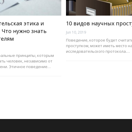
ельская этика и
10 видов научных прос
 Что нужно знать
Jun 10, 2019
телям
Поведение, которое будет считат
проступком, может иметь место на
исследовательского протокола.…
оральные принципы, которым
ть человек, независимо от
мени. Этичное поведение…