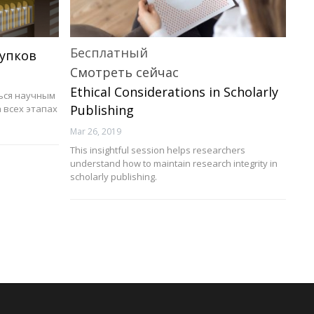
Бесплатный
тупков
Смотреть сейчас
Ethical Considerations in Scholarly
ься научным
Publishing
 всех этапах
Mar 26, 2019
This insightful session helps researchers
understand how to maintain research integrity in
scholarly publishing.