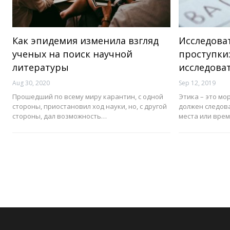
Как эпидемия изменила взгляд
Исследоват
ученых на поиск научной
проступки:
литературы
исследова
Aug 30, 2020
Sep 12, 2019
Прошедший по всему миру карантин, с одной
Этика – это м
стороны, приостановил ход науки, но, с другой
должен следова
стороны, дал возможность…
места или вре