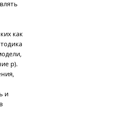
влять
ких как
етодика
модели,
ие p).
ения,
ь и
в