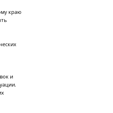
ому краю
ыть
ческих
вок и
уации.
их