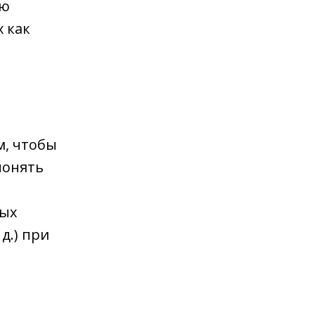
ию
х как
м, чтобы
понять
ных
д.) при