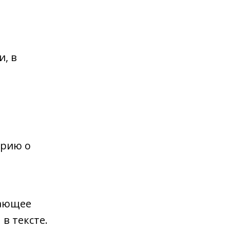
и, в
орию о
вающее
в тексте.