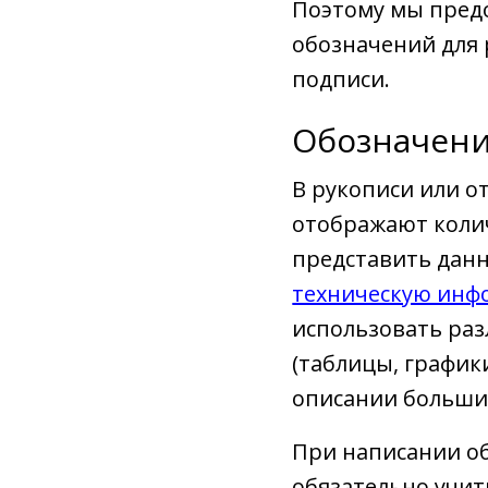
Поэтому мы пред
обозначений для 
подписи.
Обозначени
В рукописи или о
отображают коли
представить данн
техническую ин
использовать ра
(таблицы, график
описании больши
При написании об
обязательно учи