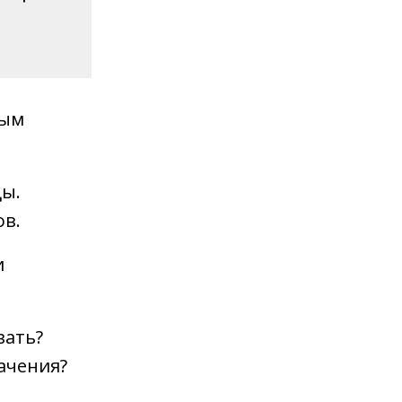
ным
цы.
ов.
и
вать?
ачения?