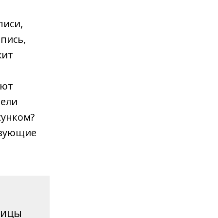
писи,
пись,
жит
яют
тели
сунком?
твующие
лицы