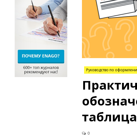
Практич
обознач
таблица
0