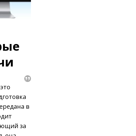
рые
чи
 это
дготовка
передана в
одит
чающий за
л, она