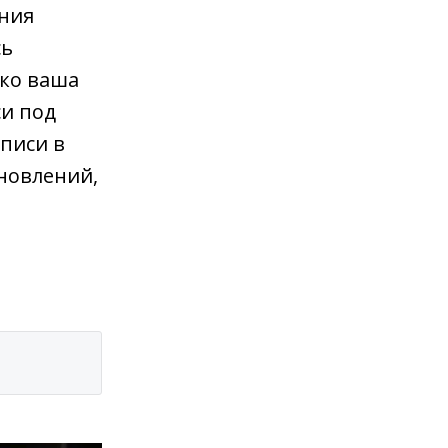
ания
сь
ько ваша
си под
писи в
новлений,