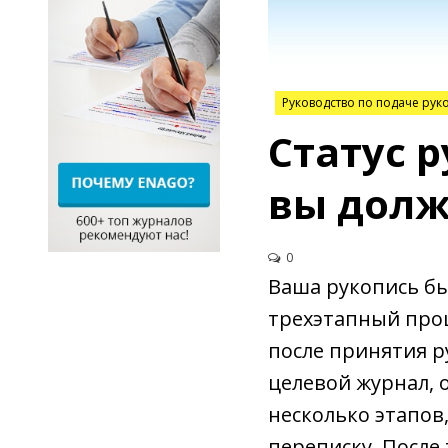
Руководство по подаче рук
Статус 
вы долж
0
Ваша рукопись бы
трехэтапный проц
после принятия ру
целевой журнал, 
несколько этапов
переписку. После 