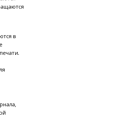
вращаются
в
ются в
е
 печати.
ля
рнала,
ой