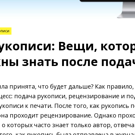
описи
рукописи: Вещи, кото
ны знать после пода
ла принята, что будет дальше? Как правило,
есс: подача рукописи, рецензирование и по
кописи к печати. После того, как рукопись 
она проходит рецензирование. Однако прох
, о которых часто знает только автор, отве
того, как рукопись была отправлена в журна