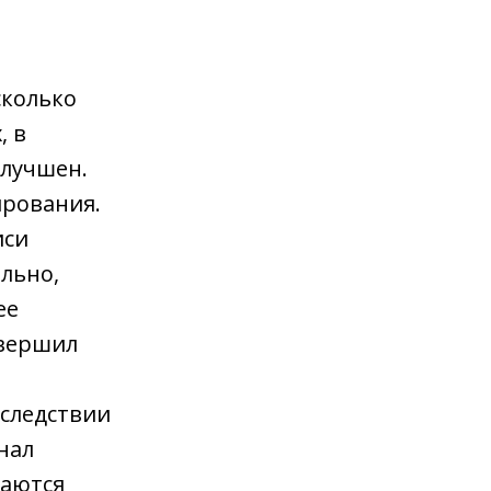
сколько
, в
улучшен.
ирования.
иси
ельно,
ее
авершил
оследствии
нал
даются