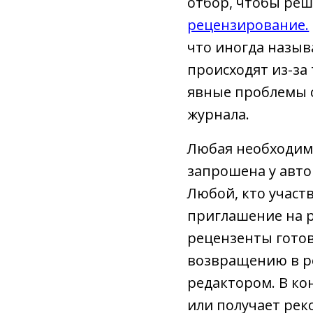
отбор, чтобы реш
рецензирование.
что иногда назыв
происходят из-за
явные проблемы с
журнала.
Любая необходим
запрошена у авто
Любой, кто участ
приглашение на р
рецензенты готовы
возвращению в р
редактором. В ко
или получает рек