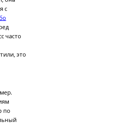
я с
бо
ред
с часто
тили, это
омер.
иям
р по
альный