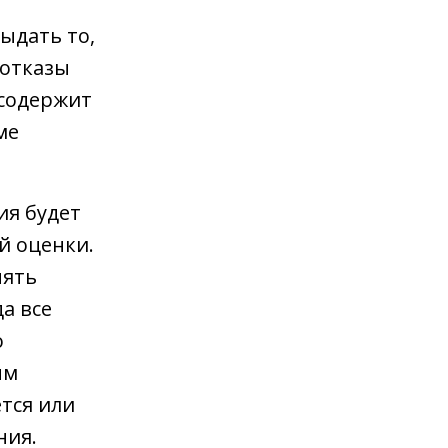
ыдать то,
 отказы
 содержит
ме
я будет
й оценки.
нять
а все
о
ым
тся или
ния.