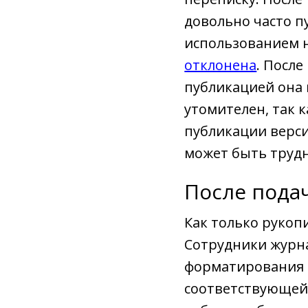
довольно часто п
использованием н
отклонена
. После
публикацией она 
утомителен, так 
публикации верси
может быть трудн
После пода
Как только рукоп
Сотрудники журна
форматирования и
соответствующей