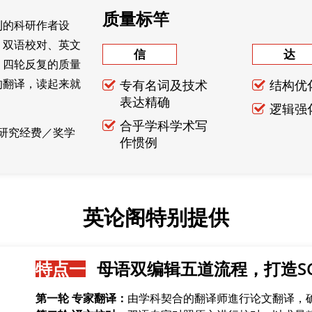
质量标竿
刊的科研作者设
，双语校对、英文
信
达
。四轮反复的质量
的翻译，读起来就
专有名词及技术
结构优
表达精确
逻辑强
合乎学科学术写
研究经费／奖学
作惯例
英论阁特别提供
特点一
母语双编辑五道流程，打造S
第一轮 专家翻译：
由学科契合的翻译师進行论文翻译，