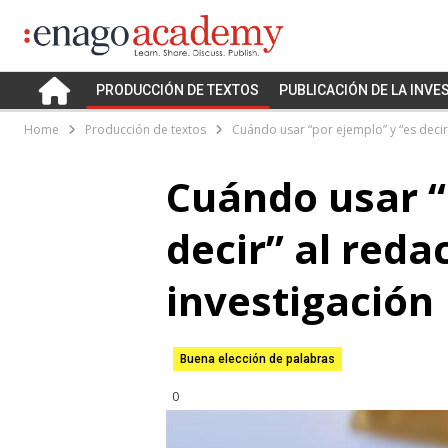
PRODUCCIÓN DE TEXTOS
PUBLICACIÓN DE LA INVE
Home
Producción de textos
Cuándo usar “por ejemplo” y “es decir”
Cuándo usar “
decir” al reda
investigación
Buena elección de palabras
0