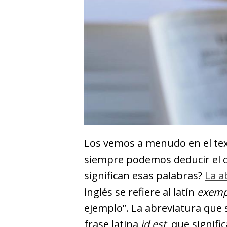
Los vemos a menudo en el tex
siempre podemos deducir el c
significan esas palabras?
La a
inglés se refiere al latín
exempl
ejemplo”. La abreviatura que se
frase latina
id est
, que signifi