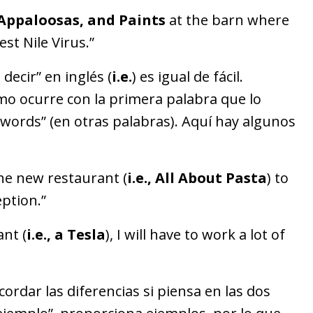
Appaloosas, and Paints
at the barn where
t Nile Virus.”
decir” en inglés (
i.e.
) es igual de fácil.
mo ocurre con la primera palabra que lo
 words” (en otras palabras). Aquí hay algunos
:
the new restaurant (
i.e., All About Pasta
) to
eption.”
ant (
i.e., a Tesla
), I will have to work a lot of
ordar las diferencias si piensa en las dos