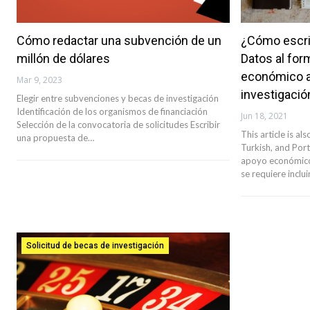
Cómo redactar una subvención de un
¿Cómo escrib
millón de dólares
Datos al for
económico a
Mar 9, 2023
investigació
Elegir entre subvenciones y becas de investigación
Identificación de los organismos de financiación
Jun 18, 2021
Selección de la convocatoria de solicitudes Escribir
This article is al
una propuesta de…
Turkish, and Port
apoyo económico 
se requiere inclui
Solicitud de becas de investigación