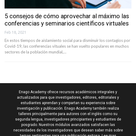
5 consejos de cómo aprovechar al máximo las
conferencias y seminarios científicos virtuales
Feb 18, 2021
En estos tiempos de aislamiento social para disminuir los contagios por
Covid-19, las conferencias vituales se han vuelto populares en muchos
sectores de la población mundial,…
Enago Academy ofrece recursos académicos integrales y
actualizados para que investigadores, editores, editoriales y
estudiantes aprendan y compartan su experiencia sobre
investigación y publicación. Enago Academy también realiza
talleres principalmente para autores con el inglés como su
segunda lengua, investigadores principiantes y estudiantes de
posgrado. Nuestros módulos avanzados satisfacen las
necesidades de los investigadores que desean saber más sobre
temas pertinentes para una publicación exitosa.
Lee mas