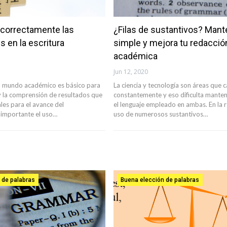
correctamente las
¿Filas de sustantivos? Mant
s en la escritura
simple y mejora tu redacció
académica
Jun 12, 2020
 el mundo académico es básico para
La ciencia y tecnología son áreas que 
y la comprensión de resultados que
constantemente y eso dificulta manten
les para el avance del
el lenguaje empleado en ambas. En la r
 importante el uso…
uso de numerosos sustantivos…
 de palabras
Buena elección de palabras