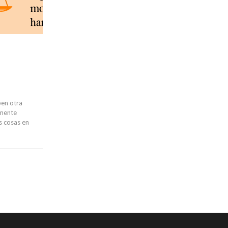
ben otra
emente
s cosas en