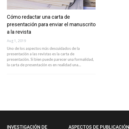
Cómo redactar una carta de
presentación para enviar el manuscrito
a la revista
Aug 1, 2019
Uno de los aspectos más descuidados de la
presentación a las revistas es la carta de
presentación. Si bien puede parecer una formalidad,
la carta de presentación es en realidad una…
INVESTIGACIÓN DE
ASPECTOS DE PUBLICACIÓ