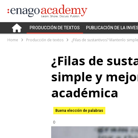
PRODUCCIÓN DE TEXTOS
PUBLICACIÓN DE LA INVE
Home
Producción de textos
¿Filas de sustantivos? Mantenlo simp
¿Filas de sus
simple y mejo
académica
Buena elección de palabras
0