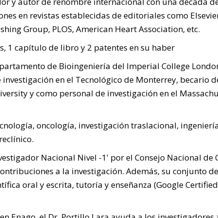
gador y autor de renombre internacional con una década d
ones en revistas establecidas de editoriales como Elsevie
ishing Group, PLOS, American Heart Association, etc.
, 1 capítulo de libro y 2 patentes en su haber
partamento de Bioingeniería del Imperial College London
nvestigación en el Tecnológico de Monterrey, becario d
iversity y como personal de investigación en el Massachu
cnología, oncología, investigación traslacional, ingenierí
eclínico.
nvestigador Nacional Nivel -1' por el Consejo Nacional de 
ntribuciones a la investigación. Además, su conjunto d
ífica oral y escrita, tutoría y enseñanza (Google Certified
n Enago, el Dr. Portillo Lara ayuda a los investigadores 