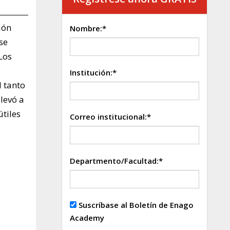
ión
Nombre:*
se
Los
Institución:*
l tanto
llevó a
tiles
Correo institucional:*
Departmento/Facultad:*
Suscríbase al Boletín de Enago
Academy