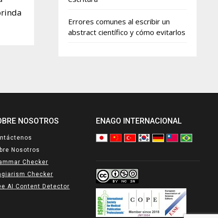
brinda
Errores comunes al escribir un
abstract científico y cómo evitarlos
OBRE NOSOTROS
ENAGO INTERNACIONAL
ntáctenos
bre Nosotros
ammar Checker
agiarism Checker
ee AI Content Detector