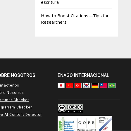
escritura
How to Boost Citations—Tips for
Researchers
OBRE NOSOTROS
ENAGO INTERNACIONAL
ntáctenos
bre Nosotros
ammar Checker
agiarism Checker
ee AI Content Detector