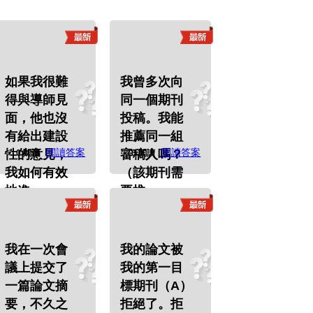
如果我很難
我曾多次向
得與導師見
同一個期刊
面，他也沒
投稿。我能
有給出建設
推薦同一組
閱讀答案
閱讀答案
性的意見，
審稿人嗎？
0 閱讀
0 閱讀
我如何有效
（該期刊需
地進
要推
我在一次會
我的論文被
議上提交了
我的第一目
一篇論文摘
標期刊（A）
要，不久之
拒絕了。拒