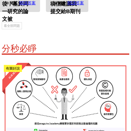
閱讀答案
閱讀答案
後，基於同
稿信建議我
0 閱讀
0 閱讀
一研究的論
提交給B期刊
文被
看全部問題
分秒必睜
有圖好說