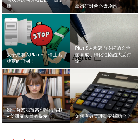
驟
學術研討會必備攻略
Plan S大步邁向學術論文全
大學應加入Plan S，停止出
面開放，轉化性協議大受討
版商的箝制！
論
如何有效地搜索和閱讀專利
– 給研究人員的提示
如何有效管理研究補助金？