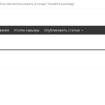
кой из них использовать и когда? Узнайте разницу!
вания
Уголок карьеры
Опубликовать статью