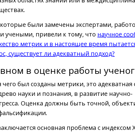
азных областях знаний или в междисциплин
ществах.
 которые были замечены экспертами, работ
ми учеными, привели к тому, что
научное со
ество метрик и в настоящее время пытаетс
ос, существует ли адекватный подход?
авном в оценке работы учено
я чего был созданы метрики, это адекватная
древо науки и познания, в развитие научно-
гресса. Оценка должны быть точной, объект
фальсификации.
заключается основная проблема с индексом 