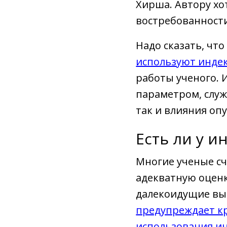
Хирша. Автору хо
востребованности
Надо сказать, что
используют инде
работы ученого.
параметром, служ
так и влияния оп
Есть ли у и
Многие ученые сч
адекватную оценку
далекоидущие выв
предупреждает к
использования и