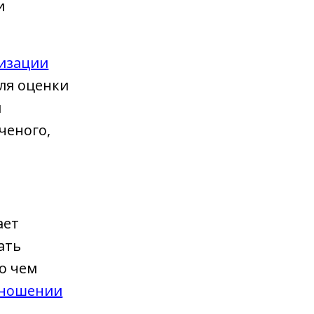
и
низации
ля оценки
м
ченого,
ает
ать
о чем
тношении