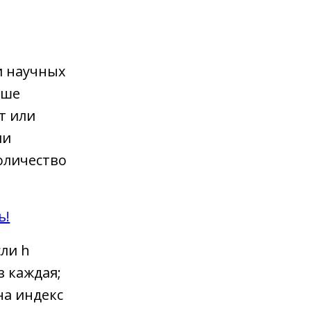
и научных
чше
т или
ли
оличество
ь!
сли h
з каждая;
на индекс