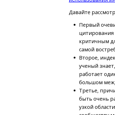
Давайте рассмот
Первый очеви
цитирования н
критичным дл
самой востре
Второе, инде
ученый знает,
работает оди
большом межд
Третье, прич
быть очень р
узкой област