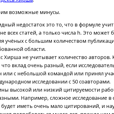
рим возможные минусы.
дный недостаток это то, что в формуле учи
е всех статей, а только числа h. Это может 
я учёных с большим количеством публикаци
бованной области.
кс Хирша не учитывает количество авторов.
 что вклад очень разный, если исследовател
н или с небольшой командой или принял уча
ународном исследовании с 50 соавторами.
ины высокой или низкий цитируемости рабо
азными. Например, сложное исследование в 
и будет иметь очень мало цитирований, и н