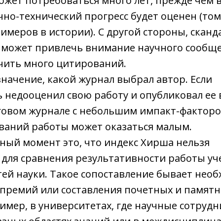
ожет потребоваться много лет, прежде чем 
чно-технический прогресс будет оценен (том
имеров в истории). С другой стороны, сканд
 может привлечь внимание научного сообще
учить много цитирований.
значение, какой журнал выбрал автор. Если
ь недооценил свою работу и опубликовал ее 
овом журнале с небольшим импакт-факторо
ваний работы может оказаться малым.
ный момент это, что индекс Хирша нельзя
 для сравнения результативности работы уч
тей науки. Такое сопоставление бывает нео
 премий или составления почетных и памят
имер, в университетах, где научные сотруд