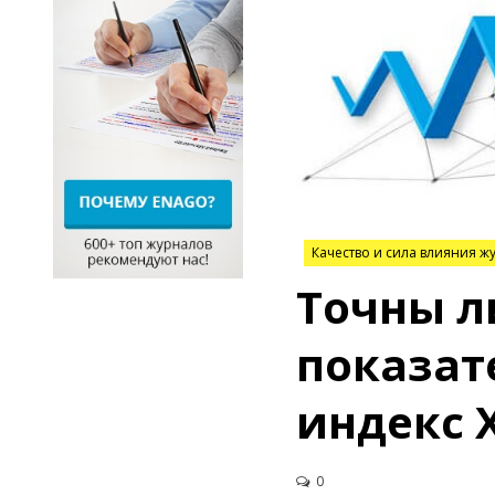
Качество и сила влияния ж
Точны л
показат
индекс 
0