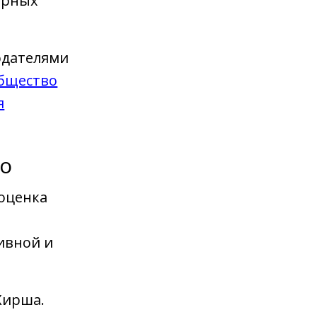
арных
одателями
общество
я
го
 оценка
ивной и
Хирша.