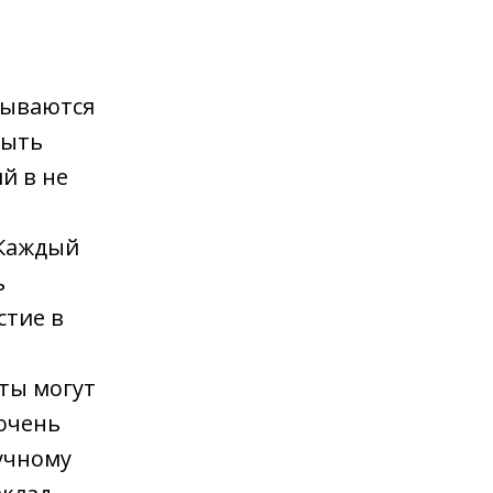
тываются
быть
й в не
 Каждый
ь
стие в
ты могут
очень
аучному