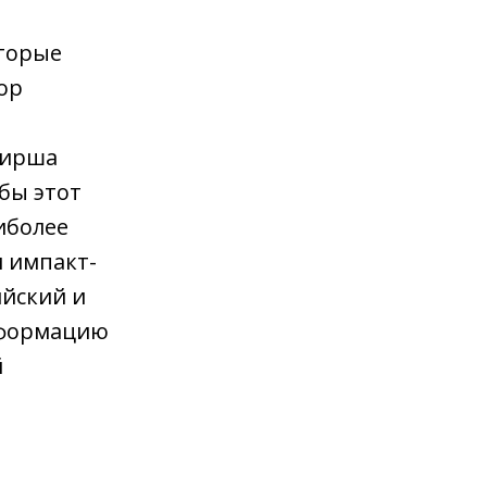
оторые
ор
Хирша
обы этот
иболее
м импакт-
ийский и
нформацию
й