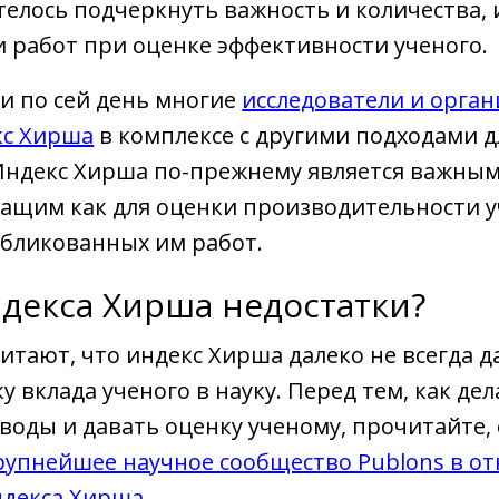
телось подчеркнуть важность и количества, 
 работ при оценке эффективности ученого.
 и по сей день многие
исследователи и орга
кс Хирша
в комплексе с другими подходами д
 Индекс Хирша по-прежнему является важны
ащим как для оценки производительности у
убликованных им работ.
ндекса Хирша недостатки?
итают, что индекс Хирша далеко не всегда д
 вклада ученого в науку. Перед тем, как дел
оды и давать оценку ученому, прочитайте, 
рупнейшее научное сообщество Publons в о
ндекса Хирша
.