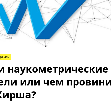
урнала
и наукометрические
ели или чем провин
Хирша?