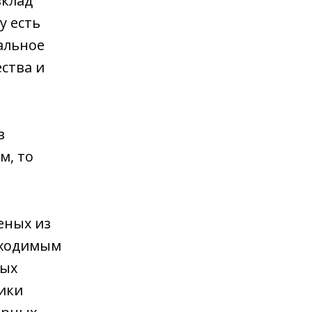
вклад
у есть
альное
ства и
в
м, то
еных из
бходимым
ных
ники