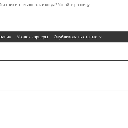
кой из них использовать и когда? Узнайте разницу!
вания
Уголок карьеры
Опубликовать статью