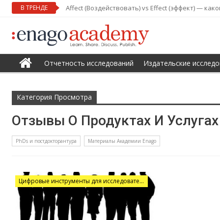
В ТРЕНДЕ
Affect (Воздействовать) vs Effect (эффект) — ка
Отчетность исследований
Издательские исследо
Категория Просмотра
Отзывы О Продуктах И Услугах
PhDs и постдокторантура
Материалы Академии Enago
Цифровые инструменты для исследователей