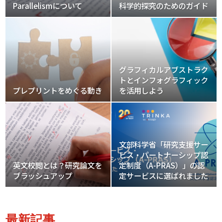
Parallelismについて
科学的探究のためのガイド
グラフィカルアブストラク
トとインフォグラフィック
プレプリントをめぐる動き
を活用しよう
文部科学省「研究支援サー
ビス・パートナーシップ認
英文校閲とは？研究論文を
定制度（A-PRAS）」の認
ブラッシュアップ
定サービスに選ばれました
最新記事