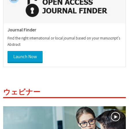
Journal Finder
Find the right international or local journal based on your manuscript’s
Abstract
Launch Now
ウェビナー