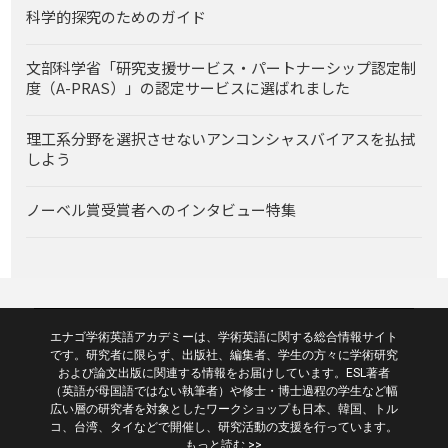
科学的探究のためのガイド
文部科学省「研究支援サービス・パートナーシップ認定制
度（A-PRAS）」の認定サービスに選ばれました
理工系分野を選択させないアンコンシャスバイアスを払拭
しよう
ノーベル賞受賞者へのインタビュー特集
エナゴ学術英語アカデミーは、学術英語に関する総合情報サイト
です。研究者に限らず、出版社、編集者、学生の方々に学術研究
および論文出版に関連する情報をお届けしています。ESL著者
（英語が母国語ではない執筆者）や修士・博士過程の学生など幅
広い層の研究者を対象としたワークショップも日本、韓国、トル
コ、台湾、タイなどで開催し、研究活動の支援を行っています。
もっと読む >>