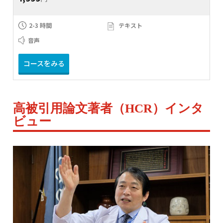
2-3 時間
テキスト
音声
コースをみる
高被引用論文著者（HCR）インタ
ビュー