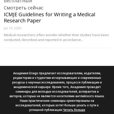
Бесплатный
Смотреть сейчас
ICMJE Guidelines for Writing a Medical
Research Paper
Jun 10, 2020
Medical researchers often wonder whether their studies have been
conducted, described and reported in accordance...
Академия Enago предлагает исследователям, издателям,
редакторам и студентам исчерпывающие и современные
ресурсы о научных исследованиях, процессе публикации и
академической карьере. Кроме того, Академия проводит
семинары для молодых исследователей, аспирантов и
авторов, которые не являются носителями английского языка.
Наши практические семинары ориентированы на
исследователей, которые хотят больше узнать о пути к
успешной публикации.
Читать больше