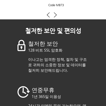
Code:MB73
PhD
철저한 보안 및 편의성
in Cardiovascular
철저한 보안
17
Years of experience
United States
128 비트 SSL 암호화
Code:MB327
이나고는 엄격한 정책, 절차 및 구조
로 귀하의 소중한 정보 및 데이터를
철저히 보안해드립니다.
PhD
in Pharmacology
연중무휴
17
Years of experience
United States
1년 365일 이용성
Code:BH1119
24시간 이메일 문의 가능하오며, 영