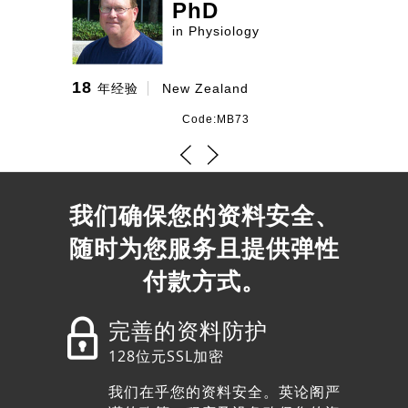
PhD
in Physiology
18
年经验
New Zealand
Code:MB73
PhD
我们确保您的资料安全、
in Cardiovascular
随时为您服务且提供弹性
17
年经验
United States
付款方式。
Code:MB327
完善的资料防护
128位元SSL加密
PhD
我们在乎您的资料安全。英论阁严
in Pharmacology