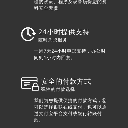
谨的政策、程序及设备确保您的资
料安全无虞
17
年经验
United States
Code:BH1119
24小时提供支持
随时为您服务
PhD
一周7天24小时电邮支持，办公时
in Medical Biology
间则1小时内回复。
20
年经验
Australia
安全的付款方式
Code:MB1241
弹性的付款选择
我们为您提供便捷的付款方式，您
可以选择银联在线支付，也可以通
过支付宝平台支付或银行转账付
款。