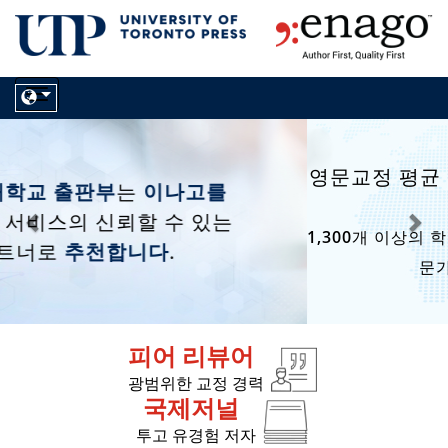
Toggle
navigation
Previous
Nex
영문교정 평균
19.4년
이상, 현 언어협회 소
속
1,300개 이상의 학술 주제 분야별로 석박사 원어민 전
문가 2,000명 이상 보유
피어 리뷰어
광범위한 교정 경력
국제저널
투고 유경험 저자